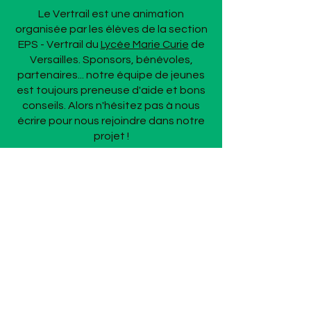
Le Vertrail est une animation
organisée par les élèves de la section
EPS - Vertrail du
Lycée Marie Curie
de
Versailles. Sponsors, bénévoles,
partenaires... notre équipe de jeunes
est toujours preneuse d'aide et bons
conseils. Alors n'hésitez pas à nous
écrire pour nous rejoindre dans notre
projet !
NOUS ÉCRIRE
Vertrail
À propos
Nous écrire
Les parcours
Petit Vertrail 8km