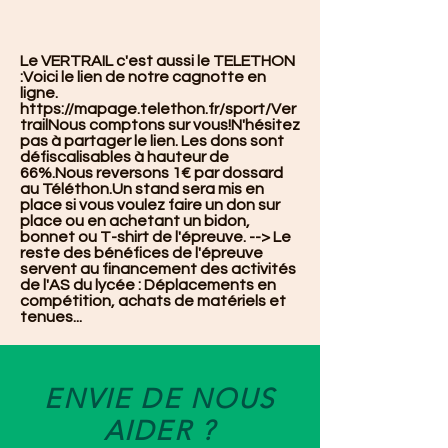
Le VERTRAIL c'est aussi le TELETHON
:Voici le lien de notre cagnotte en
ligne.
https://mapage.telethon.fr/sport/Ver
trailNous
comptons sur vous!N'hésitez
pas à partager le lien. Les dons sont
défiscalisables à hauteur de
66%.Nous reversons 1€ par dossard
au Téléthon.Un stand sera mis en
place si vous voulez faire un don sur
place ou en achetant un bidon,
bonnet ou T-shirt de l'épreuve. --> Le
reste des bénéfices de l'épreuve
servent au financement des activités
de l'AS du lycée : Déplacements en
compétition, achats de matériels et
tenues...
ENVIE DE NOUS
AIDER ?