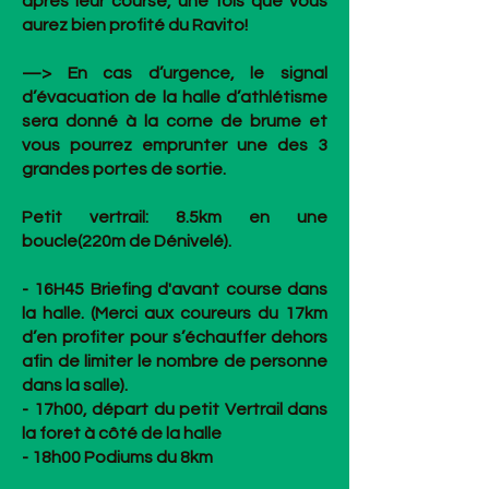
après leur course, une fois que vous
aurez bien profité du Ravito!
—> En cas d’urgence, le signal
d’évacuation de la halle d’athlétisme
sera donné à la corne de brume et
vous pourrez emprunter une des 3
grandes portes de sortie.
Petit vertrail: 8.5km en une
boucle(220m de Dénivelé).
- 16H45 Briefing d'avant course dans
la halle. (Merci aux coureurs du 17km
d’en profiter pour s’échauffer dehors
afin de limiter le nombre de personne
dans la salle).
- 17h00, départ du petit Vertrail dans
la foret à côté de la halle
- 18h00 Podiums du 8km