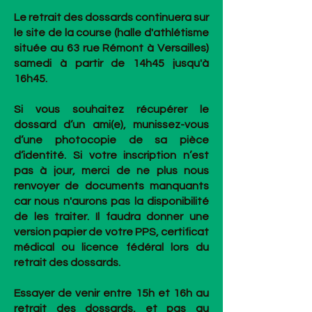
Le retrait des dossards continuera sur
le site de la course (halle d'athlétisme
située au 63 rue Rémont à Versailles)
samedi à partir de 14h45 jusqu'à
16h45.
Si vous souhaitez récupérer le
dossard d’un ami(e), munissez-vous
d’une photocopie de sa pièce
d’identité. Si votre inscription n’est
pas à jour, merci de ne plus nous
renvoyer de documents manquants
car nous n'aurons pas la disponibilité
de les traiter. Il faudra donner une
version papier de votre PPS, certificat
médical ou licence fédéral lors du
retrait des dossards.
Essayer de venir entre 15h et 16h au
retrait des dossards, et pas au