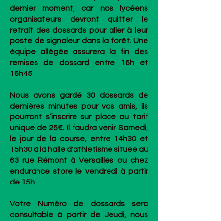
dernier moment, car nos lycéens
organisateurs devront quitter le
retrait des dossards pour aller à leur
poste de signaleur dans la forêt. Une
équipe allégée assurera la fin des
remises de dossard entre 16h et
16h45
Nous avons gardé 30 dossards de
dernières minutes pour vos amis, ils
pourront s’inscrire sur place au tarif
unique de 25€. Il faudra venir Samedi,
le jour de la course, entre 14h30 et
15h30 à la halle d'athlétisme située au
63 rue Rémont à Versailles ou chez
endurance store le vendredi à partir
de 15h.
Votre Numéro de dossards sera
consultable à partir de Jeudi, nous