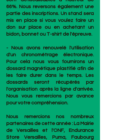
66%. Nous reversons également une
partie des inscriptions. Un stand sera
mis en place si vous voulez faire un
don sur place ou en achetant un
bidon, bonnet ou T-shirt de l'épreuve.
- Nous avons renouvelé l'utilisation
d'un chronométrage électronique.
Pour cela nous vous fournirons un
dossard magnétique plastifié afin de
les faire durer dans le temps. Les
dossards seront récupérés par
l'organisation après la ligne d'arrivée.
Nous vous remercions par avance
pour votre compréhension.
Nous remercions nos nombreux
partenaires de cette année : La Mairie
de Versailles et l'ONF, Endurance
Store Versailles, Puma, Faubourg