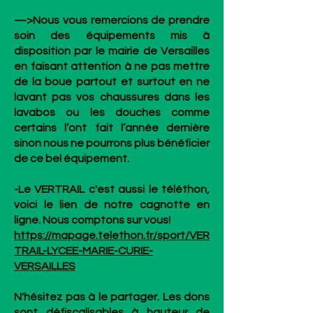
—>Nous vous remercions de prendre
soin des équipements mis à
disposition par le mairie de Versailles
en faisant attention à ne pas mettre
de la boue partout et surtout en ne
lavant pas vos chaussures dans les
lavabos ou les douches comme
certains l’ont fait l’année dernière
sinon nous ne pourrons plus bénéficier
de ce bel équipement.
-Le VERTRAIL c'est aussi le téléthon,
voici le lien de notre cagnotte en
ligne. Nous comptons sur vous!
https://mapage.telethon.fr/sport/VER
TRAIL-LYCEE-MARIE-CURIE-
VERSAILLES
N'hésitez pas à le partager. Les dons
sont défiscalisables à hauteur de