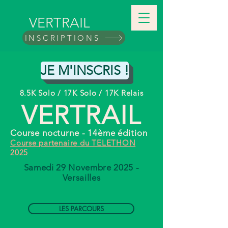
VERTRAIL
INSCRIPTIONS
JE M'INSCRIS !
8.5K Solo / 17K Solo / 17K Relais
VERTRAIL
Course nocturne - 14ème édition
Course
partenaire
du TELETHON
2025
Samedi 29 Novembre 2025 -
Versailles
LES PARCOURS