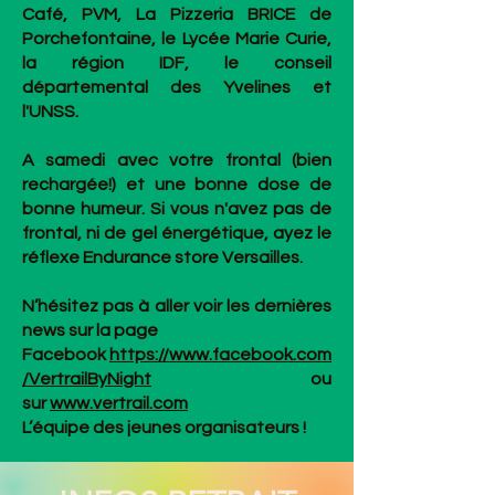
Café, PVM, La Pizzeria BRICE de
Porchefontaine, le Lycée Marie Curie,
la région IDF, le conseil
départemental des Yvelines et
l'UNSS.
A samedi avec votre frontal (bien
rechargée!) et une bonne dose de
bonne humeur. Si vous n'avez pas de
frontal, ni de gel énergétique, ayez le
réflexe Endurance store Versailles.
N’hésitez pas à aller voir les dernières
news sur la page
Facebook
https://www.facebook.com
/VertrailByNight
ou
sur
www.vertrail.com
L’équipe des jeunes organisateurs !