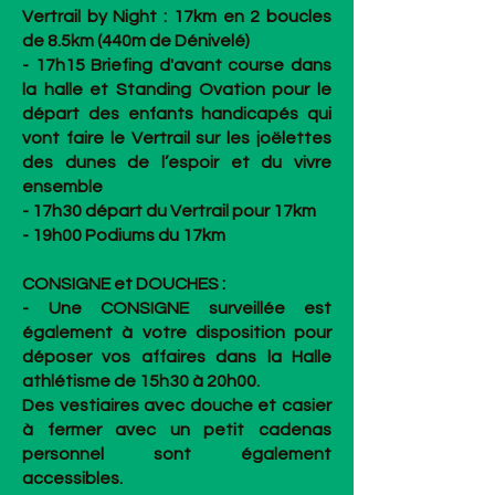
Vertrail by Night : 17km en 2 boucles
de 8.5km (440m de Dénivelé)
- 17h15 Briefing d'avant course dans
la halle et Standing Ovation pour le
départ des enfants handicapés qui
vont faire le Vertrail sur les joëlettes
des dunes de l’espoir et du vivre
ensemble
- 17h30 départ du Vertrail pour 17km
- 19h00 Podiums du 17km
CONSIGNE et DOUCHES :
- Une CONSIGNE surveillée est
également à votre disposition pour
déposer vos affaires dans la Halle
athlétisme de 15h30 à 20h00.
Des vestiaires avec douche et casier
à fermer avec un petit cadenas
personnel sont également
accessibles.